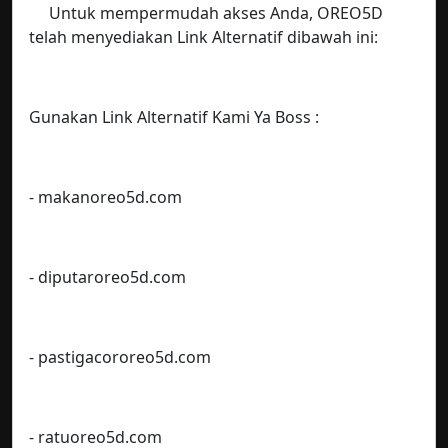
Untuk mempermudah akses Anda, OREO5D
telah menyediakan Link Alternatif dibawah ini:
Gunakan Link Alternatif Kami Ya Boss :
- makanoreo5d.com
- diputaroreo5d.com
- pastigacororeo5d.com
- ratuoreo5d.com