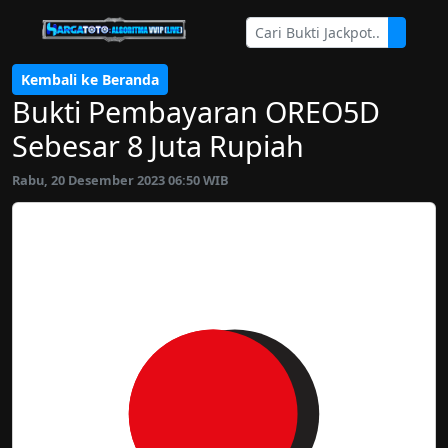
Kembali ke Beranda
Bukti Pembayaran OREO5D
Sebesar 8 Juta Rupiah
Rabu, 20 Desember 2023 06:50 WIB