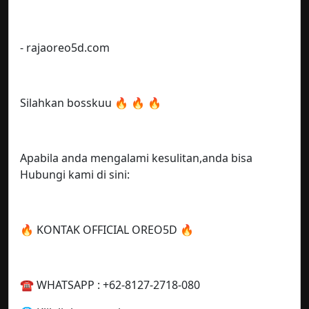
- rajaoreo5d.com
Silahkan bosskuu 🔥 🔥 🔥
Apabila anda mengalami kesulitan,anda bisa
Hubungi kami di sini:
🔥 KONTAK OFFICIAL OREO5D 🔥
☎️ WHATSAPP : +62-8127-2718-080