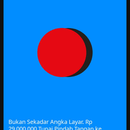
Bukan Sekadar Angka Layar. Rp
29.000.000 Tunai Pindah Tangan ke