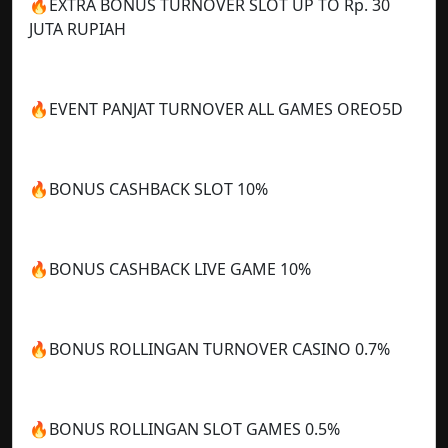
🔥EXTRA BONUS TURNOVER SLOT UP TO Rp. 30
JUTA RUPIAH
🔥EVENT PANJAT TURNOVER ALL GAMES OREO5D
🔥BONUS CASHBACK SLOT 10%
🔥BONUS CASHBACK LIVE GAME 10%
🔥BONUS ROLLINGAN TURNOVER CASINO 0.7%
🔥BONUS ROLLINGAN SLOT GAMES 0.5%