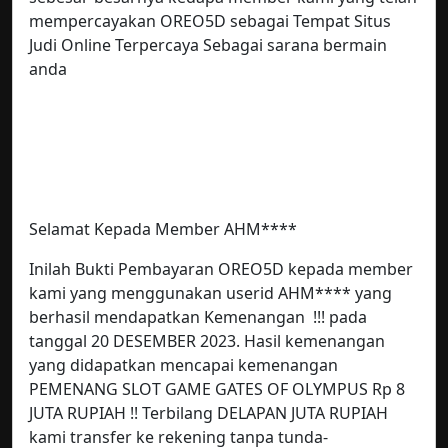
mempercayakan OREO5D sebagai Tempat Situs
Judi Online Terpercaya Sebagai sarana bermain
anda
Selamat Kepada Member AHM****
Inilah Bukti Pembayaran OREO5D kepada member
kami yang menggunakan userid AHM**** yang
berhasil mendapatkan Kemenangan !!! pada
tanggal 20 DESEMBER 2023. Hasil kemenangan
yang didapatkan mencapai kemenangan
PEMENANG SLOT GAME GATES OF OLYMPUS Rp 8
JUTA RUPIAH !! Terbilang DELAPAN JUTA RUPIAH
kami transfer ke rekening tanpa tunda-