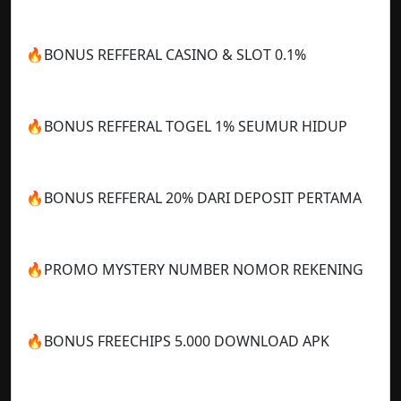
🔥BONUS REFFERAL CASINO & SLOT 0.1%
🔥BONUS REFFERAL TOGEL 1% SEUMUR HIDUP
🔥BONUS REFFERAL 20% DARI DEPOSIT PERTAMA
🔥PROMO MYSTERY NUMBER NOMOR REKENING
🔥BONUS FREECHIPS 5.000 DOWNLOAD APK