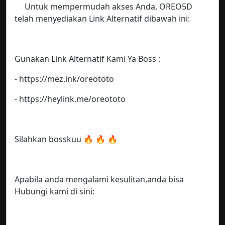
Untuk mempermudah akses Anda, OREO5D
telah menyediakan Link Alternatif dibawah ini:
Gunakan Link Alternatif Kami Ya Boss :
- https://mez.ink/oreototo
- https://heylink.me/oreototo
Silahkan bosskuu 🔥 🔥 🔥
Apabila anda mengalami kesulitan,anda bisa
Hubungi kami di sini: