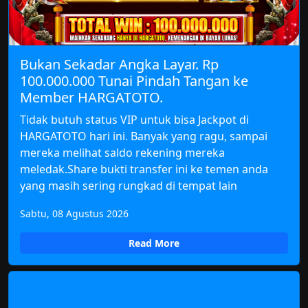
Bukan Sekadar Angka Layar. Rp
100.000.000 Tunai Pindah Tangan ke
Member HARGATOTO.
Tidak butuh status VIP untuk bisa Jackpot di
HARGATOTO hari ini. Banyak yang ragu, sampai
mereka melihat saldo rekening mereka
meledak.Share bukti transfer ini ke temen anda
yang masih sering rungkad di tempat lain
Sabtu, 08 Agustus 2026
Read More