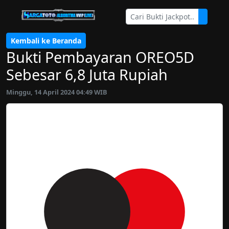
Kembali ke Beranda
Bukti Pembayaran OREO5D
Sebesar 6,8 Juta Rupiah
Minggu, 14 April 2024 04:49 WIB