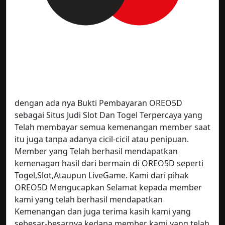
dengan ada nya Bukti Pembayaran OREO5D
sebagai Situs Judi Slot Dan Togel Terpercaya yang
Telah membayar semua kemenangan member saat
itu juga tanpa adanya cicil-cicil atau penipuan.
Member yang Telah berhasil mendapatkan
kemenagan hasil dari bermain di OREO5D seperti
Togel,Slot,Ataupun LiveGame. Kami dari pihak
OREO5D Mengucapkan Selamat kepada member
kami yang telah berhasil mendapatkan
Kemenangan dan juga terima kasih kami yang
sebesar-besarnya kedapa member kami yang telah