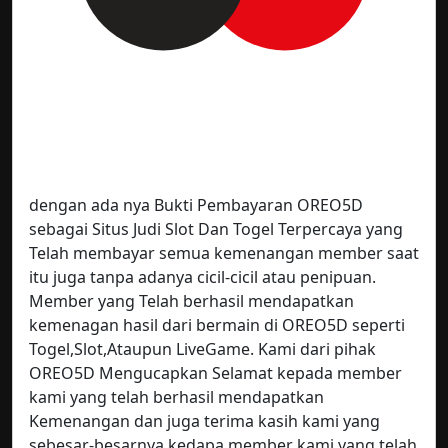
dengan ada nya Bukti Pembayaran OREO5D
sebagai Situs Judi Slot Dan Togel Terpercaya yang
Telah membayar semua kemenangan member saat
itu juga tanpa adanya cicil-cicil atau penipuan.
Member yang Telah berhasil mendapatkan
kemenagan hasil dari bermain di OREO5D seperti
Togel,Slot,Ataupun LiveGame. Kami dari pihak
OREO5D Mengucapkan Selamat kepada member
kami yang telah berhasil mendapatkan
Kemenangan dan juga terima kasih kami yang
sebesar-besarnya kedapa member kami yang telah