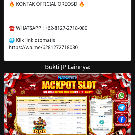
🔥 KONTAK OFFICIAL OREO5D 🔥
☎️ WHATSAPP : +62-8127-2718-080
🌐 Klik link otomatis :
https://wa.me/6281272718080
Bukti JP Lainnya: