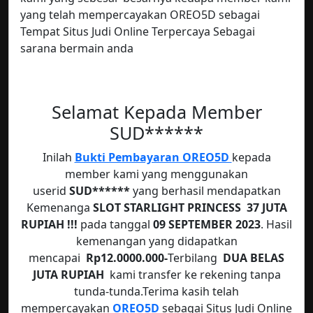
yang telah mempercayakan OREO5D sebagai
Tempat Situs Judi Online Terpercaya Sebagai
sarana bermain anda
Selamat Kepada Member
SUD******
Inilah
Bukti Pembayaran OREO5D
kepada
member kami yang menggunakan
userid
SUD******
yang berhasil mendapatkan
Kemenanga
SLOT STARLIGHT PRINCESS 37 JUTA
RUPIAH !!!
pada tanggal
09 SEPTEMBER 2023
. Hasil
kemenangan yang didapatkan
mencapai
Rp12.0000.000-
Terbilang
DUA BELAS
JUTA RUPIAH
kami transfer ke rekening tanpa
tunda-tunda.Terima kasih telah
mempercayakan
OREO5D
sebagai Situs Judi Online