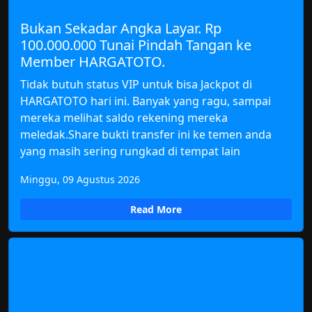
Bukan Sekadar Angka Layar. Rp
100.000.000 Tunai Pindah Tangan ke
Member HARGATOTO.
Tidak butuh status VIP untuk bisa Jackpot di
HARGATOTO hari ini. Banyak yang ragu, sampai
mereka melihat saldo rekening mereka
meledak.Share bukti transfer ini ke temen anda
yang masih sering rungkad di tempat lain
Minggu, 09 Agustus 2026
Read More