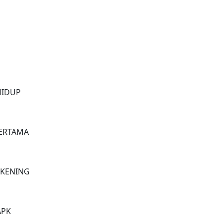
HIDUP
PERTAMA
EKENING
APK