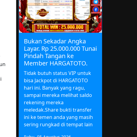
Bukan Sekadar Angka
Layar. Rp 25.000.000 Tunai
Pindah Tangan ke
r
Member HARGATOTO.
pun
l
Tidak butuh status VIP untuk
i
bisa Jackpot di HARGATOTO
hari ini. Banyak yang ragu,
sampai mereka melihat saldo
rekening mereka
meledak.Share bukti transfer
ini ke temen anda yang masih
sering rungkad di tempat lain
Rabu, 05 Agustus 2026