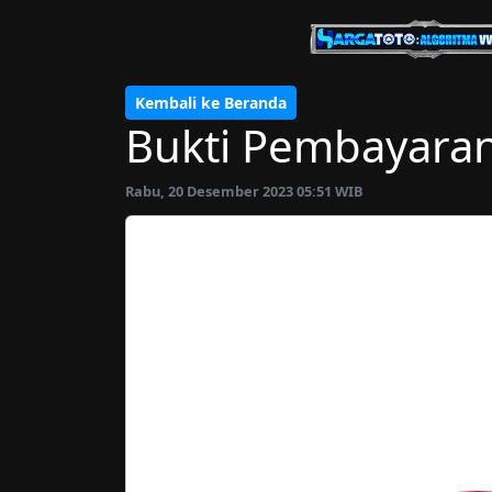
Kembali ke Beranda
Bukti Pembayaran
Rabu, 20 Desember 2023 05:51 WIB