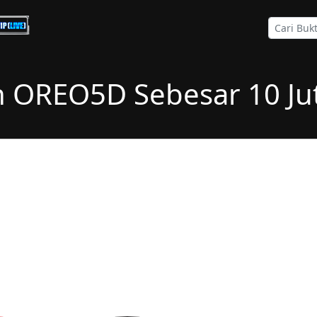
 OREO5D Sebesar 10 Ju