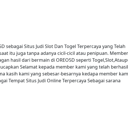
sebagai Situs Judi Slot Dan Togel Terpercaya yang Telah
itu juga tanpa adanya cicil-cicil atau penipuan. Membe
an hasil dari bermain di OREO5D seperti Togel,Slot,Atau
ucapkan Selamat kepada member kami yang telah berhasi
a kasih kami yang sebesar-besarnya kedapa member kam
i Tempat Situs Judi Online Terpercaya Sebagai sarana