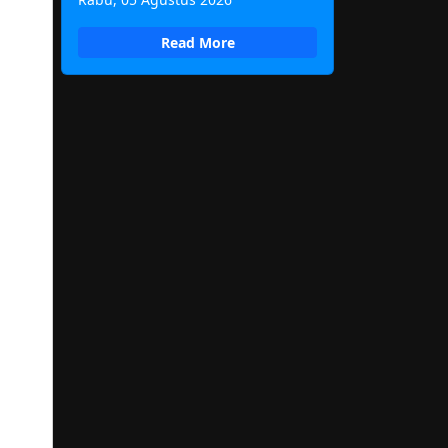
Read More