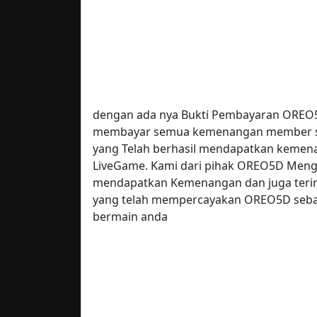
dengan ada nya Bukti Pembayaran OREO5D 
membayar semua kemenangan member saat 
yang Telah berhasil mendapatkan kemenag
LiveGame. Kami dari pihak OREO5D Meng
mendapatkan Kemenangan dan juga terim
yang telah mempercayakan OREO5D sebaga
bermain anda