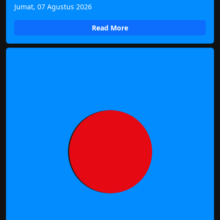
Jumat, 07 Agustus 2026
Read More