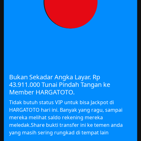
Bukan Sekadar Angka Layar. Rp
43.911.000 Tunai Pindah Tangan ke
Member HARGATOTO.
Tidak butuh status VIP untuk bisa Jackpot di
HARGATOTO hari ini. Banyak yang ragu, sampai
mereka melihat saldo rekening mereka
meledak.Share bukti transfer ini ke temen anda
yang masih sering rungkad di tempat lain