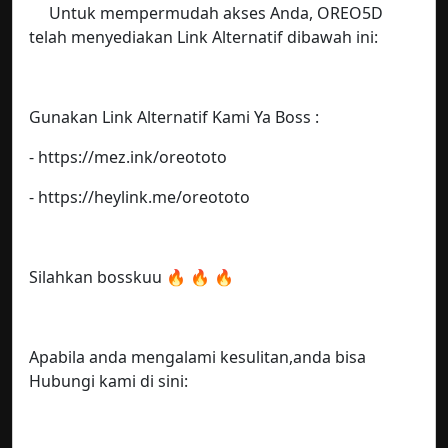
Untuk mempermudah akses Anda, OREO5D
telah menyediakan Link Alternatif dibawah ini:
Gunakan Link Alternatif Kami Ya Boss :
- https://mez.ink/oreototo
- https://heylink.me/oreototo
Silahkan bosskuu 🔥 🔥 🔥
Apabila anda mengalami kesulitan,anda bisa
Hubungi kami di sini: