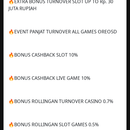
🔥EXTRA BONUS TURNOVER SLOT UP TO Rp. 30
JUTA RUPIAH
🔥EVENT PANJAT TURNOVER ALL GAMES OREO5D
🔥BONUS CASHBACK SLOT 10%
🔥BONUS CASHBACK LIVE GAME 10%
🔥BONUS ROLLINGAN TURNOVER CASINO 0.7%
🔥BONUS ROLLINGAN SLOT GAMES 0.5%