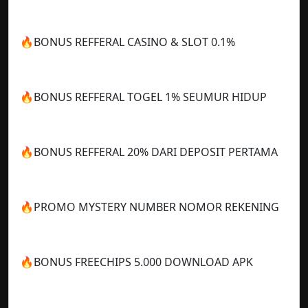
🔥BONUS REFFERAL CASINO & SLOT 0.1%
🔥BONUS REFFERAL TOGEL 1% SEUMUR HIDUP
🔥BONUS REFFERAL 20% DARI DEPOSIT PERTAMA
🔥PROMO MYSTERY NUMBER NOMOR REKENING
🔥BONUS FREECHIPS 5.000 DOWNLOAD APK