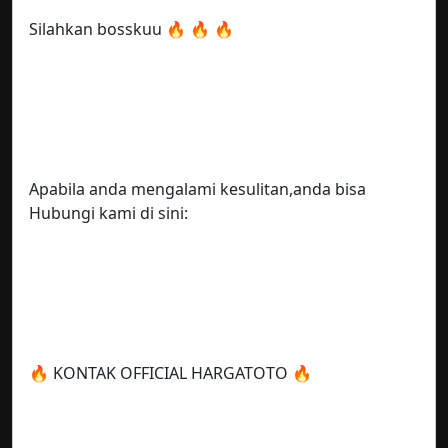
Silahkan bosskuu 🔥 🔥 🔥
Apabila anda mengalami kesulitan,anda bisa
Hubungi kami di sini:
🔥 KONTAK OFFICIAL HARGATOTO 🔥