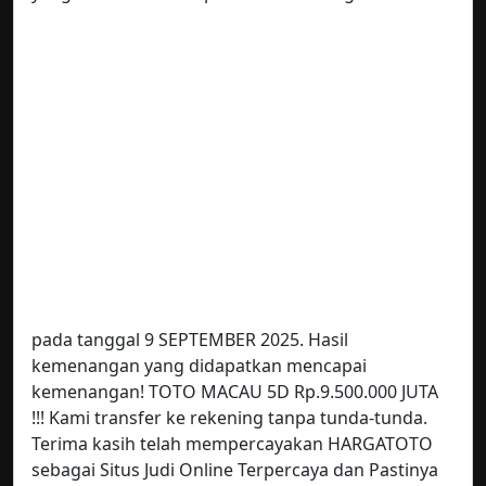
pada tanggal 9 SEPTEMBER 2025. Hasil
kemenangan yang didapatkan mencapai
kemenangan! TOTO MACAU 5D Rp.9.500.000 JUTA
!!! Kami transfer ke rekening tanpa tunda-tunda.
Terima kasih telah mempercayakan HARGATOTO
sebagai Situs Judi Online Terpercaya dan Pastinya