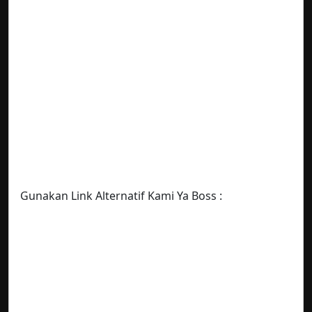
Gunakan Link Alternatif Kami Ya Boss :