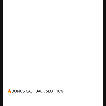
🔥BONUS CASHBACK SLOT 10%