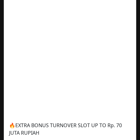
🔥EXTRA BONUS TURNOVER SLOT UP TO Rp. 70
JUTA RUPIAH