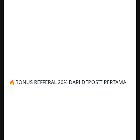
🔥BONUS REFFERAL 20% DARI DEPOSIT PERTAMA