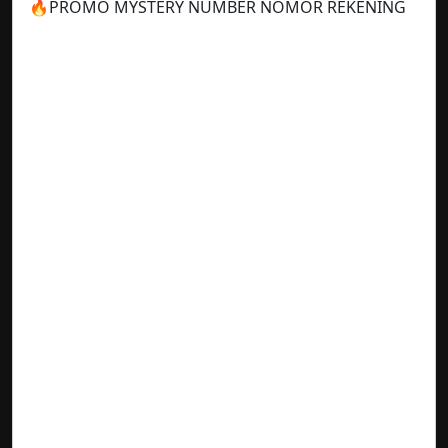
🔥PROMO MYSTERY NUMBER NOMOR REKENING