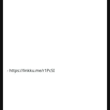
- https://linkku.me/r1Pc5I