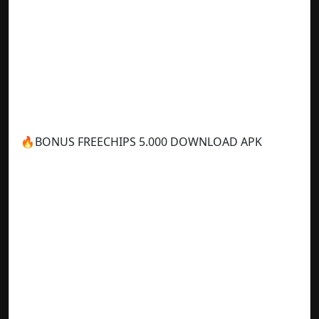
🔥BONUS FREECHIPS 5.000 DOWNLOAD APK