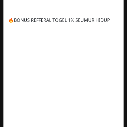
🔥BONUS REFFERAL TOGEL 1% SEUMUR HIDUP