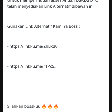
Untuk mempermudah akses Anda, HARGATOTO
telah menyediakan Link Alternatif dibawah ini:
Gunakan Link Alternatif Kami Ya Boss :
- https://linkku.me/ZhLRd0
- https://linkku.me/r1Pc5I
Silahkan bosskuu 🔥 🔥 🔥