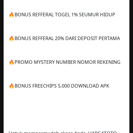
🔥BONUS REFFERAL TOGEL 1% SEUMUR HIDUP
🔥BONUS REFFERAL 20% DARI DEPOSIT PERTAMA
🔥PROMO MYSTERY NUMBER NOMOR REKENING
🔥BONUS FREECHIPS 5.000 DOWNLOAD APK