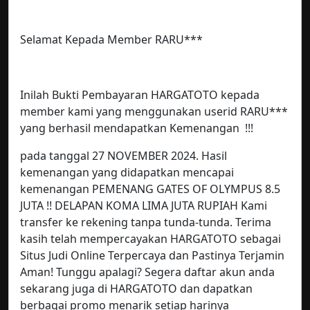
Selamat Kepada Member RARU***
Inilah Bukti Pembayaran HARGATOTO kepada
member kami yang menggunakan userid RARU***
yang berhasil mendapatkan Kemenangan !!!
pada tanggal 27 NOVEMBER 2024. Hasil
kemenangan yang didapatkan mencapai
kemenangan PEMENANG GATES OF OLYMPUS 8.5
JUTA !! DELAPAN KOMA LIMA JUTA RUPIAH Kami
transfer ke rekening tanpa tunda-tunda. Terima
kasih telah mempercayakan HARGATOTO sebagai
Situs Judi Online Terpercaya dan Pastinya Terjamin
Aman! Tunggu apalagi? Segera daftar akun anda
sekarang juga di HARGATOTO dan dapatkan
berbagai promo menarik setiap harinya