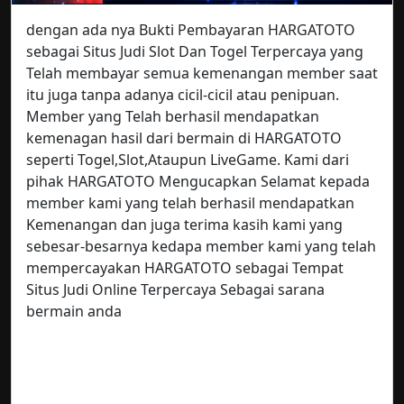
dengan ada nya Bukti Pembayaran HARGATOTO
sebagai Situs Judi Slot Dan Togel Terpercaya yang
Telah membayar semua kemenangan member saat
itu juga tanpa adanya cicil-cicil atau penipuan.
Member yang Telah berhasil mendapatkan
kemenagan hasil dari bermain di HARGATOTO
seperti Togel,Slot,Ataupun LiveGame. Kami dari
pihak HARGATOTO Mengucapkan Selamat kepada
member kami yang telah berhasil mendapatkan
Kemenangan dan juga terima kasih kami yang
sebesar-besarnya kedapa member kami yang telah
mempercayakan HARGATOTO sebagai Tempat
Situs Judi Online Terpercaya Sebagai sarana
bermain anda