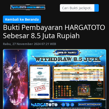
Kembali ke Beranda
Bukti Pembayaran HARGATOTO
Sebesar 8.5 Juta Rupiah
Rabu, 27 November 2024 07:21 WIB