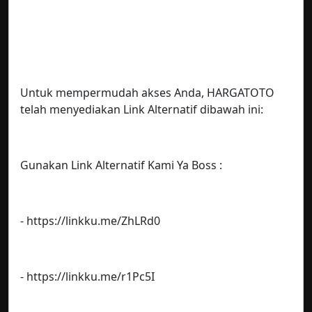
Untuk mempermudah akses Anda, HARGATOTO
telah menyediakan Link Alternatif dibawah ini:
Gunakan Link Alternatif Kami Ya Boss :
- https://linkku.me/ZhLRd0
- https://linkku.me/r1Pc5I