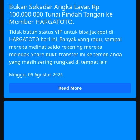
Bukan Sekadar Angka Layar. Rp
100.000.000 Tunai Pindah Tangan ke
Member HARGATOTO.
Tidak butuh status VIP untuk bisa Jackpot di
HARGATOTO hari ini. Banyak yang ragu, sampai
mereka melihat saldo rekening mereka
meledak.Share bukti transfer ini ke temen anda
yang masih sering rungkad di tempat lain
Minggu, 09 Agustus 2026
Read More