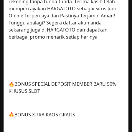
rekening tanpa tunda-tunda. Terima kasih telah
mempercayakan HARGATOTO sebagai Situs Judi
Online Terpercaya dan Pastinya Terjamin Aman!
Tunggu apalagi? Segera daftar akun anda
sekarang juga di HARGATOTO dan dapatkan
berbagai promo menarik setiap harinya
🔥BONUS SPECIAL DEPOSIT MEMBER BARU 50%
KHUSUS SLOT
🔥BONUS X-TRA KAOS GRATIS