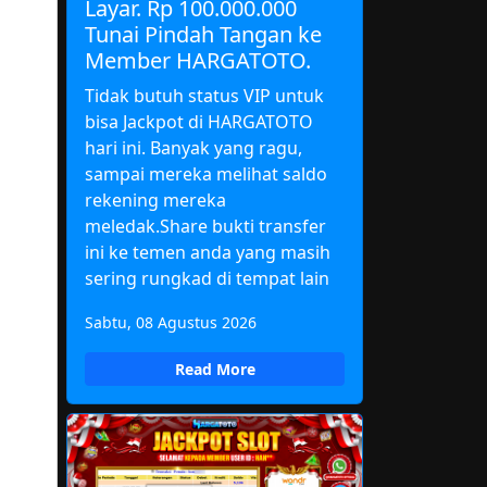
Layar. Rp 100.000.000
Tunai Pindah Tangan ke
Member HARGATOTO.
Tidak butuh status VIP untuk
bisa Jackpot di HARGATOTO
hari ini. Banyak yang ragu,
sampai mereka melihat saldo
rekening mereka
meledak.Share bukti transfer
ini ke temen anda yang masih
sering rungkad di tempat lain
Sabtu, 08 Agustus 2026
Read More