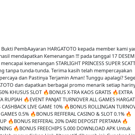
h Bukti PembAayaran HARGATOTO kepada member kami ya
asil mendapatkan Kemenangan !!! pada tanggal 17 DESE
an mencapai kemenangan STARLIGHT PRINCESS SUPER SCAT
ning tanpa tunda-tunda. Terima kasih telah mempercayakan
percaya dan Pastinya Terjamin Aman! Tunggu apalagi? Seg
ATOTO dan dapatkan berbagai promo menarik setiap harin
50% KHUSUS SLOT 🔥BONUS X-TRA KAOS GRATIS 🔥EXTRA
UTA RUPIAH 🔥EVENT PANJAT TURNOVER ALL GAMES HARGA
 CASHBACK LIVE GAME 10% 🔥BONUS ROLLINGAN TURNO
GAMES 0.5% 🔥BONUS REFFERAL CASINO & SLOT 0.1% 🔥
UP 🔥BONUS REFFERAL 20% DARI DEPOSIT PERTAMA 🔥
ING 🔥BONUS FREECHIPS 5.000 DOWNLOAD APK Untuk