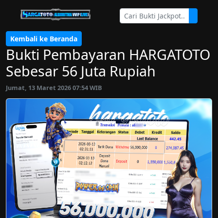
Kembali ke Beranda
Bukti Pembayaran HARGATOTO
Sebesar 56 Juta Rupiah
Jumat, 13 Maret 2026 07:54 WIB