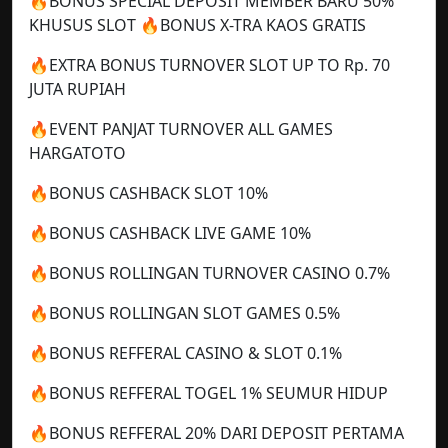
🔥BONUS SPECIAL DEPOSIT MEMBER BARU 50%
KHUSUS SLOT 🔥BONUS X-TRA KAOS GRATIS
🔥EXTRA BONUS TURNOVER SLOT UP TO Rp. 70
JUTA RUPIAH
🔥EVENT PANJAT TURNOVER ALL GAMES
HARGATOTO
🔥BONUS CASHBACK SLOT 10%
🔥BONUS CASHBACK LIVE GAME 10%
🔥BONUS ROLLINGAN TURNOVER CASINO 0.7%
🔥BONUS ROLLINGAN SLOT GAMES 0.5%
🔥BONUS REFFERAL CASINO & SLOT 0.1%
🔥BONUS REFFERAL TOGEL 1% SEUMUR HIDUP
🔥BONUS REFFERAL 20% DARI DEPOSIT PERTAMA