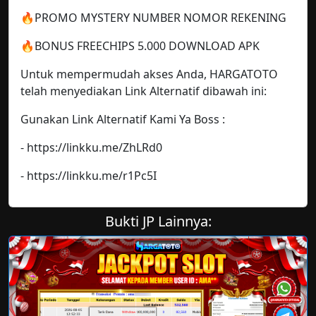
🔥PROMO MYSTERY NUMBER NOMOR REKENING
🔥BONUS FREECHIPS 5.000 DOWNLOAD APK
Untuk mempermudah akses Anda, HARGATOTO
telah menyediakan Link Alternatif dibawah ini:
Gunakan Link Alternatif Kami Ya Boss :
- https://linkku.me/ZhLRd0
- https://linkku.me/r1Pc5I
Bukti JP Lainnya: