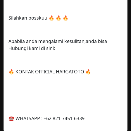
Silahkan bosskuu 🔥 🔥 🔥
Apabila anda mengalami kesulitan,anda bisa
Hubungi kami di sini:
🔥 KONTAK OFFICIAL HARGATOTO 🔥
☎️ WHATSAPP : +62 821-7451-6339