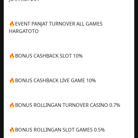
🔥EVENT PANJAT TURNOVER ALL GAMES
HARGATOTO
🔥BONUS CASHBACK SLOT 10%
🔥BONUS CASHBACK LIVE GAME 10%
🔥BONUS ROLLINGAN TURNOVER CASINO 0.7%
🔥BONUS ROLLINGAN SLOT GAMES 0.5%