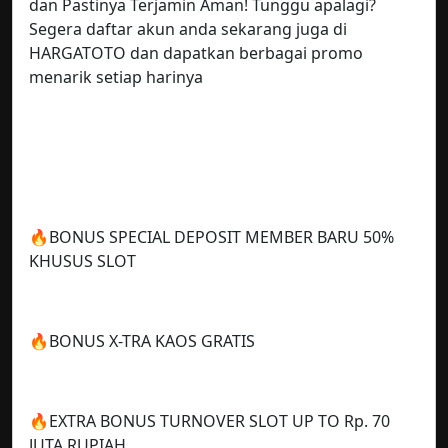
dan Pastinya Terjamin Aman! Tunggu apalagi?
Segera daftar akun anda sekarang juga di
HARGATOTO dan dapatkan berbagai promo
menarik setiap harinya
🔥BONUS SPECIAL DEPOSIT MEMBER BARU 50%
KHUSUS SLOT
🔥BONUS X-TRA KAOS GRATIS
🔥EXTRA BONUS TURNOVER SLOT UP TO Rp. 70
JUTA RUPIAH