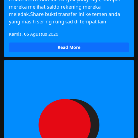
mereka melihat saldo rekening mereka
meledak.Share bukti transfer ini ke temen anda
yang masih sering rungkad di tempat lain
Kamis, 06 Agustus 2026
Read More