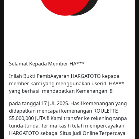
Selamat Kepada Member HA***
Inilah Bukti PembAayaran HARGATOTO kepada
member kami yang menggunakan userid HA***
yang berhasil mendapatkan Kemenangan !!!
pada tanggal 17 JUL 2025. Hasil kemenangan yang
didapatkan mencapai kemenangan ROULETTE
55,000,000 JUTA !! Kami transfer ke rekening tanpa
tunda-tunda. Terima kasih telah mempercayakan
HARGATOTO sebagai Situs Judi Online Terpercaya