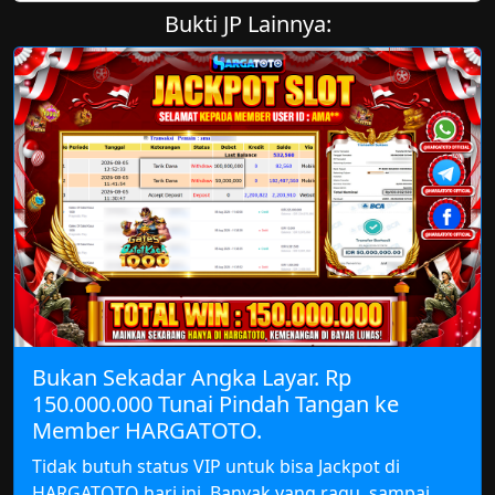
Bukti JP Lainnya:
Bukan Sekadar Angka Layar. Rp
150.000.000 Tunai Pindah Tangan ke
Member HARGATOTO.
Tidak butuh status VIP untuk bisa Jackpot di
HARGATOTO hari ini. Banyak yang ragu, sampai