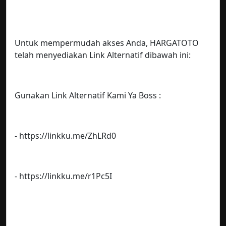
Untuk mempermudah akses Anda, HARGATOTO
telah menyediakan Link Alternatif dibawah ini:
Gunakan Link Alternatif Kami Ya Boss :
- https://linkku.me/ZhLRd0
- https://linkku.me/r1Pc5I