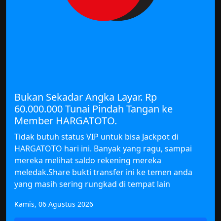
Bukan Sekadar Angka Layar. Rp
60.000.000 Tunai Pindah Tangan ke
Member HARGATOTO.
Tidak butuh status VIP untuk bisa Jackpot di
HARGATOTO hari ini. Banyak yang ragu, sampai
mereka melihat saldo rekening mereka
meledak.Share bukti transfer ini ke temen anda
yang masih sering rungkad di tempat lain
Kamis, 06 Agustus 2026