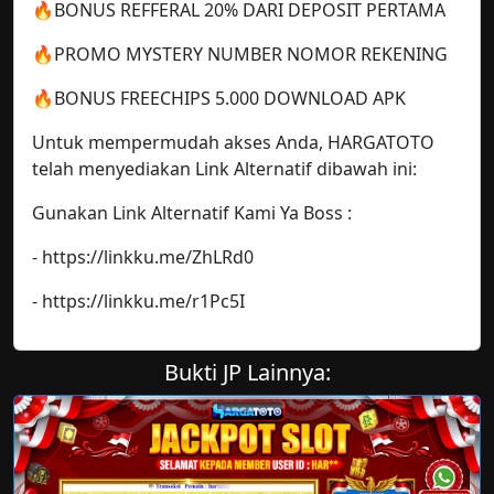
🔥BONUS REFFERAL 20% DARI DEPOSIT PERTAMA
🔥PROMO MYSTERY NUMBER NOMOR REKENING
🔥BONUS FREECHIPS 5.000 DOWNLOAD APK
Untuk mempermudah akses Anda, HARGATOTO
telah menyediakan Link Alternatif dibawah ini:
Gunakan Link Alternatif Kami Ya Boss :
- https://linkku.me/ZhLRd0
- https://linkku.me/r1Pc5I
Bukti JP Lainnya: