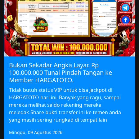
Bukan Sekadar Angka Layar. Rp
100.000.000 Tunai Pindah Tangan ke
Member HARGATOTO.
Tidak butuh status VIP untuk bisa Jackpot di
HARGATOTO hari ini. Banyak yang ragu, sampai
mereka melihat saldo rekening mereka
meledak.Share bukti transfer ini ke temen anda
yang masih sering rungkad di tempat lain
Minggu, 09 Agustus 2026