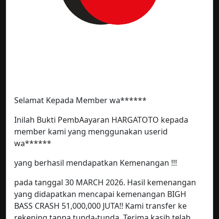
Selamat Kepada Member wa******
Inilah Bukti PembAayaran HARGATOTO kepada
member kami yang menggunakan userid
wa******
yang berhasil mendapatkan Kemenangan !!!
pada tanggal 30 MARCH 2026. Hasil kemenangan
yang didapatkan mencapai kemenangan BIGH
BASS CRASH 51,000,000 JUTA!! Kami transfer ke
rekening tanpa tunda-tunda. Terima kasih telah