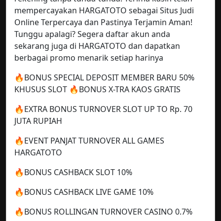
mempercayakan HARGATOTO sebagai Situs Judi
Online Terpercaya dan Pastinya Terjamin Aman!
Tunggu apalagi? Segera daftar akun anda
sekarang juga di HARGATOTO dan dapatkan
berbagai promo menarik setiap harinya
🔥BONUS SPECIAL DEPOSIT MEMBER BARU 50%
KHUSUS SLOT 🔥BONUS X-TRA KAOS GRATIS
🔥EXTRA BONUS TURNOVER SLOT UP TO Rp. 70
JUTA RUPIAH
🔥EVENT PANJAT TURNOVER ALL GAMES
HARGATOTO
🔥BONUS CASHBACK SLOT 10%
🔥BONUS CASHBACK LIVE GAME 10%
🔥BONUS ROLLINGAN TURNOVER CASINO 0.7%