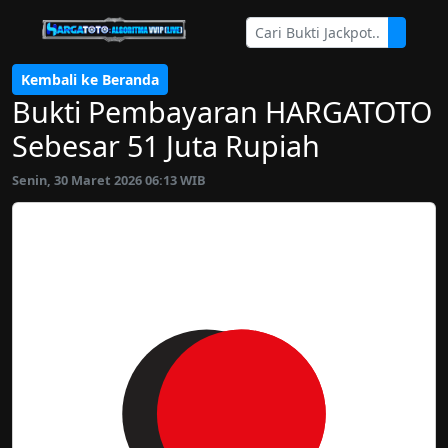
Kembali ke Beranda
Bukti Pembayaran HARGATOTO
Sebesar 51 Juta Rupiah
Senin, 30 Maret 2026 06:13 WIB