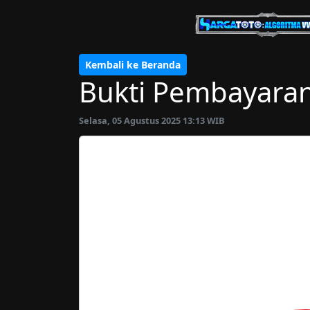
Kembali ke Beranda
Bukti Pembayara
Selasa, 05 Agustus 2025 13:13 WIB