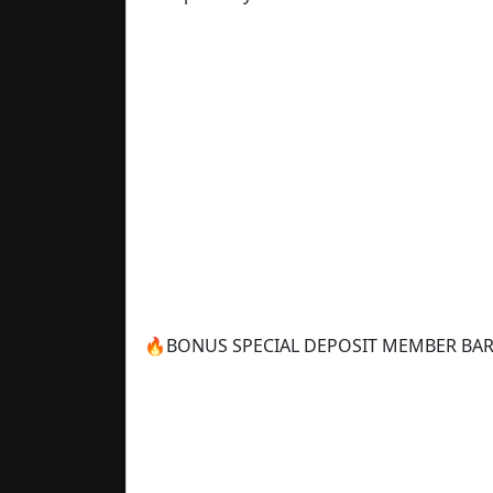
🔥BONUS SPECIAL DEPOSIT MEMBER BA