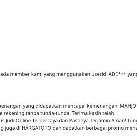
pada member kami yang menggunakan userid ADE*** yan
kemenangan yang didapatkan mencapai kemenangan! MAHJ
ke rekening tanpa tunda-tunda. Terima kasih telah
Judi Online Terpercaya dan Pastinya Terjamin Aman! Tu
ang juga di HARGATOTO dan dapatkan berbagai promo mena