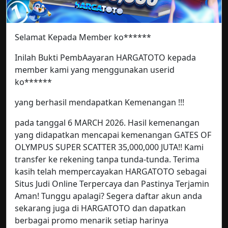
Selamat Kepada Member ko******
Inilah Bukti PembAayaran HARGATOTO kepada
member kami yang menggunakan userid
ko******
yang berhasil mendapatkan Kemenangan !!!
pada tanggal 6 MARCH 2026. Hasil kemenangan
yang didapatkan mencapai kemenangan GATES OF
OLYMPUS SUPER SCATTER 35,000,000 JUTA!! Kami
transfer ke rekening tanpa tunda-tunda. Terima
kasih telah mempercayakan HARGATOTO sebagai
Situs Judi Online Terpercaya dan Pastinya Terjamin
Aman! Tunggu apalagi? Segera daftar akun anda
sekarang juga di HARGATOTO dan dapatkan
berbagai promo menarik setiap harinya