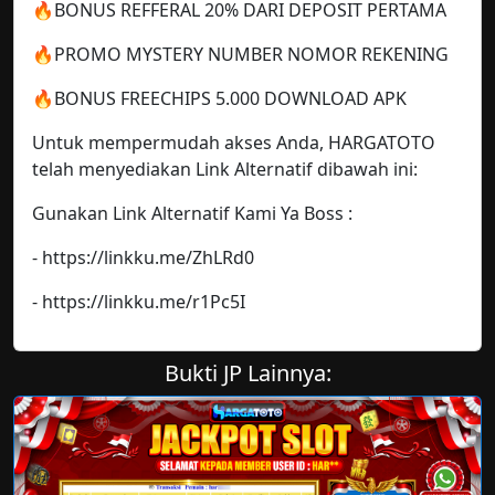
🔥BONUS REFFERAL 20% DARI DEPOSIT PERTAMA
🔥PROMO MYSTERY NUMBER NOMOR REKENING
🔥BONUS FREECHIPS 5.000 DOWNLOAD APK
Untuk mempermudah akses Anda, HARGATOTO
telah menyediakan Link Alternatif dibawah ini:
Gunakan Link Alternatif Kami Ya Boss :
- https://linkku.me/ZhLRd0
- https://linkku.me/r1Pc5I
Bukti JP Lainnya: