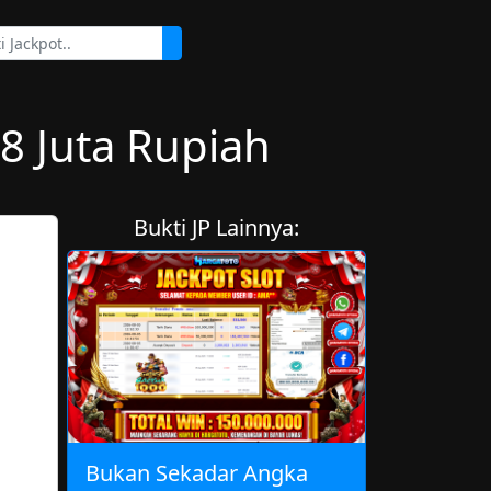
 Juta Rupiah
Bukti JP Lainnya:
Bukan Sekadar Angka