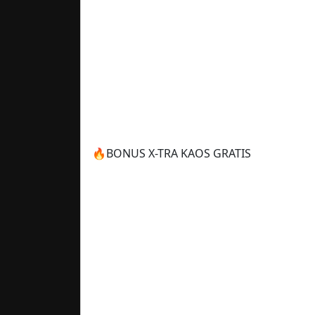
🔥BONUS X-TRA KAOS GRATIS