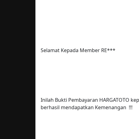
Selamat Kepada Member RE***
Inilah Bukti Pembayaran HARGATOTO ke
berhasil mendapatkan Kemenangan !!!