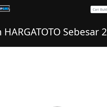
n HARGATOTO Sebesar 28