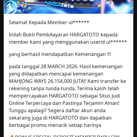
Selamat Kepada Member ul******
Inilah Bukti PembAayaran HARGATOTO kepada
member kami yang menggunakan userid ul******
yang berhasil mendapatkan Kemenangan !!!
pada tanggal 28 MARCH 2026. Hasil kemenangan
yang didapatkan mencapai kemenangan
MAHJONG WAYS 26,154,000 JUTA!! Kami transfer ke
rekening tanpa tunda-tunda. Terima kasih telah
mempercayakan HARGATOTO sebagai Situs Judi
Online Terpercaya dan Pastinya Terjamin Aman!
Tunggu apalagi? Segera daftar akun anda
sekarang juga di HARGATOTO dan dapatkan
berbagai promo menarik setiap harinya