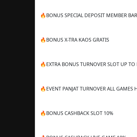
🔥BONUS SPECIAL DEPOSIT MEMBER BA
🔥BONUS X-TRA KAOS GRATIS
🔥EXTRA BONUS TURNOVER SLOT UP TO R
🔥EVENT PANJAT TURNOVER ALL GAMES
🔥BONUS CASHBACK SLOT 10%