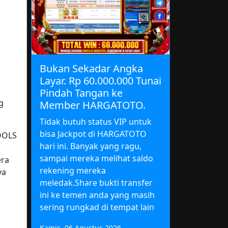
Bukan Sekadar Angka
Layar. Rp 60.000.000 Tunai
Pindah Tangan ke
g
Member HARGATOTO.
Tidak butuh status VIP untuk
bisa Jackpot di HARGATOTO
OOLS
hari ini. Banyak yang ragu,
sampai mereka melihat saldo
era
rekening mereka
ya
meledak.Share bukti transfer
ini ke temen anda yang masih
sering rungkad di tempat lain
Kamis, 06 Agustus 2026