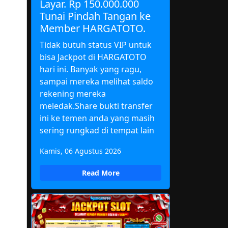
Layar. Rp 150.000.000
Tunai Pindah Tangan ke
Member HARGATOTO.
Tidak butuh status VIP untuk
bisa Jackpot di HARGATOTO
hari ini. Banyak yang ragu,
sampai mereka melihat saldo
rekening mereka
meledak.Share bukti transfer
ini ke temen anda yang masih
sering rungkad di tempat lain
Kamis, 06 Agustus 2026
Read More