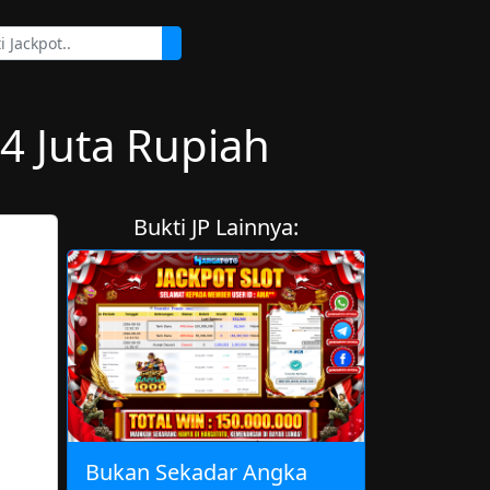
 Juta Rupiah
Bukti JP Lainnya:
Bukan Sekadar Angka