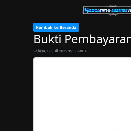
Kembali ke Beranda
Bukti Pembayara
Selasa, 08 Juli 2025 19:58 WIB