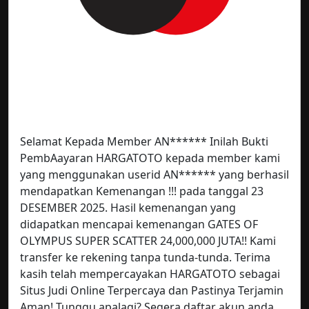
Selamat Kepada Member AN****** Inilah Bukti
PembAayaran HARGATOTO kepada member kami
yang menggunakan userid AN****** yang berhasil
mendapatkan Kemenangan !!! pada tanggal 23
DESEMBER 2025. Hasil kemenangan yang
didapatkan mencapai kemenangan GATES OF
OLYMPUS SUPER SCATTER 24,000,000 JUTA!! Kami
transfer ke rekening tanpa tunda-tunda. Terima
kasih telah mempercayakan HARGATOTO sebagai
Situs Judi Online Terpercaya dan Pastinya Terjamin
Aman! Tunggu apalagi? Segera daftar akun anda