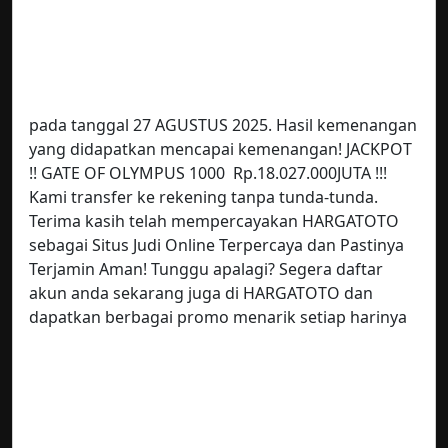
pada tanggal 27 AGUSTUS 2025. Hasil kemenangan
yang didapatkan mencapai kemenangan! JACKPOT
!! GATE OF OLYMPUS 1000 Rp.18.027.000JUTA !!!
Kami transfer ke rekening tanpa tunda-tunda.
Terima kasih telah mempercayakan HARGATOTO
sebagai Situs Judi Online Terpercaya dan Pastinya
Terjamin Aman! Tunggu apalagi? Segera daftar
akun anda sekarang juga di HARGATOTO dan
dapatkan berbagai promo menarik setiap harinya