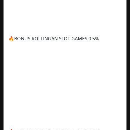
🔥BONUS ROLLINGAN SLOT GAMES 0.5%