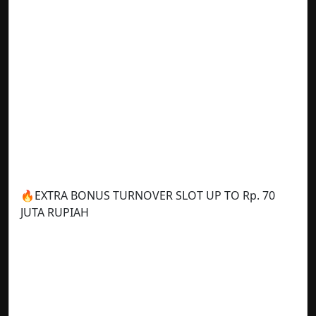
🔥EXTRA BONUS TURNOVER SLOT UP TO Rp. 70
JUTA RUPIAH