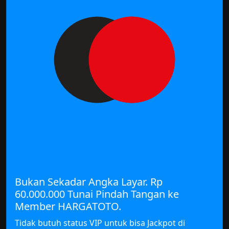
Bukan Sekadar Angka Layar. Rp
60.000.000 Tunai Pindah Tangan ke
Member HARGATOTO.
Tidak butuh status VIP untuk bisa Jackpot di