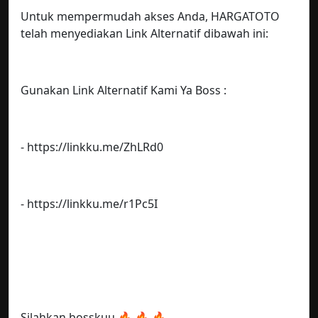
Untuk mempermudah akses Anda, HARGATOTO
telah menyediakan Link Alternatif dibawah ini:
Gunakan Link Alternatif Kami Ya Boss :
- https://linkku.me/ZhLRd0
- https://linkku.me/r1Pc5I
Silahkan bosskuu 🔥 🔥 🔥