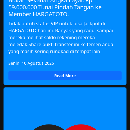
Bukan Sekadar Angka Layar. Rp
59.000.000 Tunai Pindah Tangan ke
Member HARGATOTO.
Tidak butuh status VIP untuk bisa Jackpot di
HARGATOTO hari ini. Banyak yang ragu, sampai
mereka melihat saldo rekening mereka
meledak.Share bukti transfer ini ke temen anda
yang masih sering rungkad di tempat lain
Senin, 10 Agustus 2026
Read More