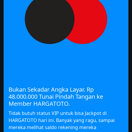
Bukan Sekadar Angka Layar. Rp
48.000.000 Tunai Pindah Tangan ke
Member HARGATOTO.
Tidak butuh status VIP untuk bisa Jackpot di
HARGATOTO hari ini. Banyak yang ragu, sampai
mereka melihat saldo rekening mereka