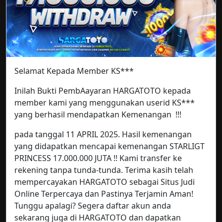
Selamat Kepada Member KS***
Inilah Bukti PembAayaran HARGATOTO kepada
member kami yang menggunakan userid KS***
yang berhasil mendapatkan Kemenangan !!!
pada tanggal 11 APRIL 2025. Hasil kemenangan
yang didapatkan mencapai kemenangan STARLIGT
PRINCESS 17.000.000 JUTA !! Kami transfer ke
rekening tanpa tunda-tunda. Terima kasih telah
mempercayakan HARGATOTO sebagai Situs Judi
Online Terpercaya dan Pastinya Terjamin Aman!
Tunggu apalagi? Segera daftar akun anda
sekarang juga di HARGATOTO dan dapatkan