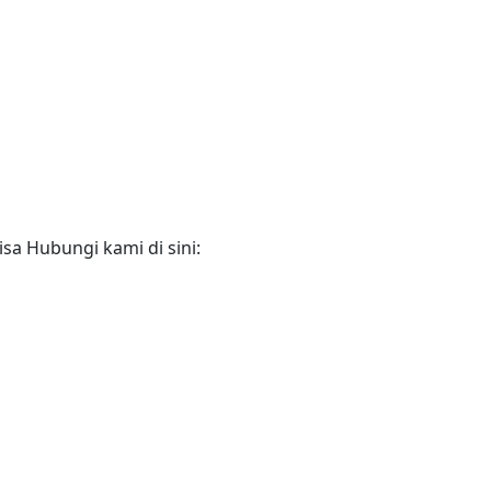
sa Hubungi kami di sini: