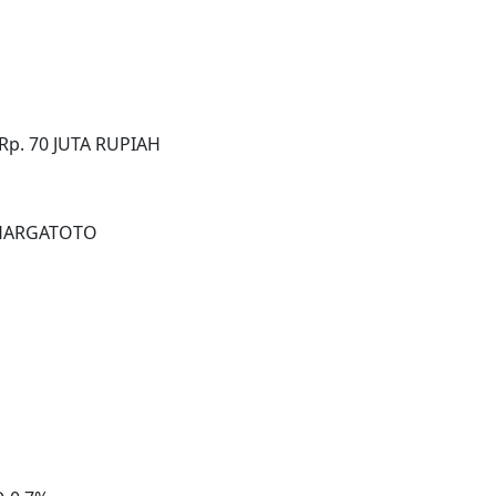
p. 70 JUTA RUPIAH
 HARGATOTO