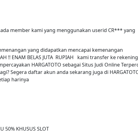
pada member kami yang menggunakan userid CR*** yang
 kemenangan yang didapatkan mencapai kemenangan
 !! ENAM BELAS JUTA RUPIAH kami transfer ke rekening
empercayakan HARGATOTO sebagai Situs Judi Online Terper
lagi? Segera daftar akun anda sekarang juga di HARGATOT
tiap harinya
RU 50% KHUSUS SLOT