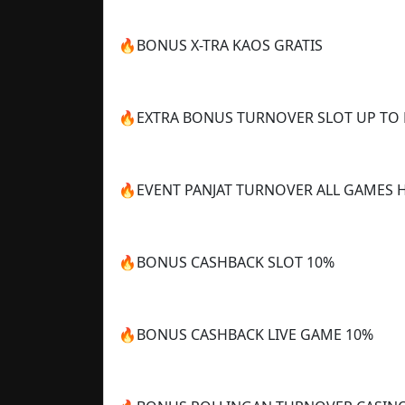
🔥BONUS X-TRA KAOS GRATIS
🔥EXTRA BONUS TURNOVER SLOT UP TO R
🔥EVENT PANJAT TURNOVER ALL GAMES
🔥BONUS CASHBACK SLOT 10%
🔥BONUS CASHBACK LIVE GAME 10%