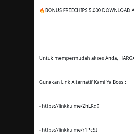
🔥BONUS FREECHIPS 5.000 DOWNLOAD 
Untuk mempermudah akses Anda, HARGATO
Gunakan Link Alternatif Kami Ya Boss :
- https://linkku.me/ZhLRd0
- https://linkku.me/r1Pc5I