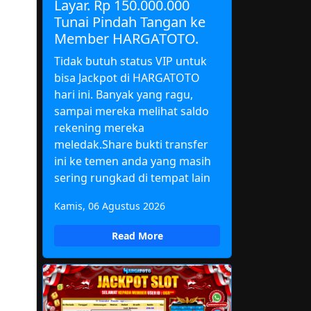
Layar. Rp 150.000.000
Tunai Pindah Tangan ke
Member HARGATOTO.
Tidak butuh status VIP untuk
bisa Jackpot di HARGATOTO
hari ini. Banyak yang ragu,
sampai mereka melihat saldo
rekening mereka
meledak.Share bukti transfer
ini ke temen anda yang masih
sering rungkad di tempat lain
Kamis, 06 Agustus 2026
Read More