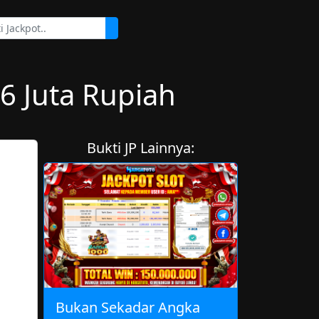
 Juta Rupiah
Bukti JP Lainnya:
Bukan Sekadar Angka