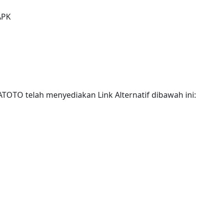
APK
TO telah menyediakan Link Alternatif dibawah ini: