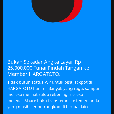
Bukan Sekadar Angka Layar. Rp
25.000.000 Tunai Pindah Tangan ke
Member HARGATOTO.
Tidak butuh status VIP untuk bisa Jackpot di
HARGATOTO hari ini. Banyak yang ragu, sampai
mereka melihat saldo rekening mereka
meledak.Share bukti transfer ini ke temen anda
yang masih sering rungkad di tempat lain