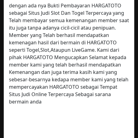
dengan ada nya Bukti Pembayaran HARGATOTO
sebagai Situs Judi Slot Dan Togel Terpercaya yang
Telah membayar semua kemenangan member saat
itu juga tanpa adanya cicil-cicil atau penipuan.
Member yang Telah berhasil mendapatkan
kemenagan hasil dari bermain di HARGATOTO
seperti Togel,Slot,Ataupun LiveGame. Kami dari
pihak HARGATOTO Mengucapkan Selamat kepada
member kami yang telah berhasil mendapatkan
Kemenangan dan juga terima kasih kami yang
sebesar-besarnya kedapa member kami yang telah
mempercayakan HARGATOTO sebagai Tempat
Situs Judi Online Terpercaya Sebagai sarana
bermain anda