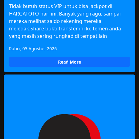
Tidak butuh status VIP untuk bisa Jackpot di
HARGATOTO hari ini. Banyak yang ragu, sampai
mereka melihat saldo rekening mereka
meledak.Share bukti transfer ini ke temen anda
yang masih sering rungkad di tempat lain
Rabu, 05 Agustus 2026
Read More