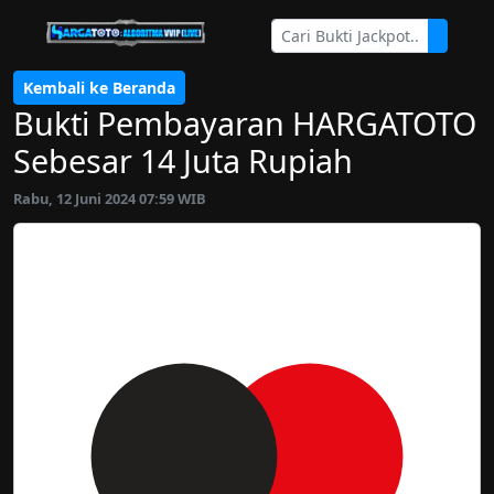
Kembali ke Beranda
Bukti Pembayaran HARGATOTO
Sebesar 14 Juta Rupiah
Rabu, 12 Juni 2024 07:59 WIB