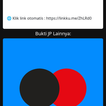
🌐 Klik link otomatis : https://linkku.me/ZhLRd0
Bukti JP Lainnya: