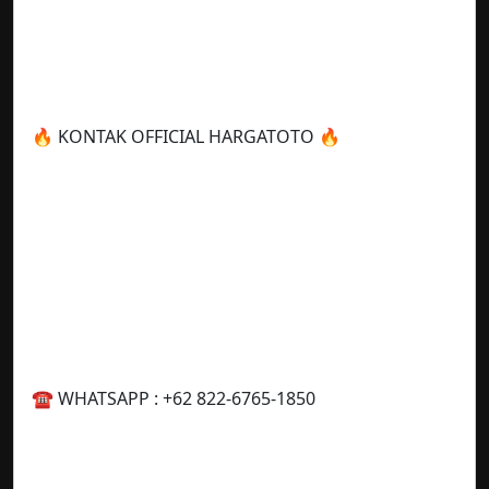
🔥 KONTAK OFFICIAL HARGATOTO 🔥
☎️ WHATSAPP : +62 822-6765-1850