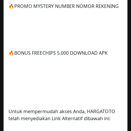
🔥PROMO MYSTERY NUMBER NOMOR REKENING
🔥BONUS FREECHIPS 5.000 DOWNLOAD APK
Untuk mempermudah akses Anda, HARGATOTO
telah menyediakan Link Alternatif dibawah ini: