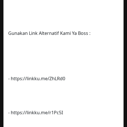
Gunakan Link Alternatif Kami Ya Boss :
- https://linkku.me/ZhLRd0
- https://linkku.me/r1Pc5I