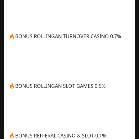
🔥BONUS ROLLINGAN TURNOVER CASINO 0.7%
🔥BONUS ROLLINGAN SLOT GAMES 0.5%
🔥BONUS REFFERAL CASINO & SLOT 0.1%