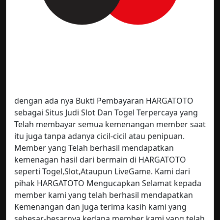
dengan ada nya Bukti Pembayaran HARGATOTO
sebagai Situs Judi Slot Dan Togel Terpercaya yang
Telah membayar semua kemenangan member saat
itu juga tanpa adanya cicil-cicil atau penipuan.
Member yang Telah berhasil mendapatkan
kemenagan hasil dari bermain di HARGATOTO
seperti Togel,Slot,Ataupun LiveGame. Kami dari
pihak HARGATOTO Mengucapkan Selamat kepada
member kami yang telah berhasil mendapatkan
Kemenangan dan juga terima kasih kami yang
sebesar-besarnya kedapa member kami yang telah