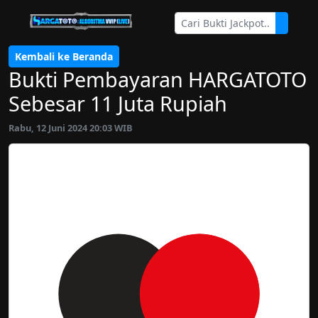
Kembali ke Beranda
Bukti Pembayaran HARGATOTO
Sebesar 11 Juta Rupiah
Rabu, 12 Juni 2024 20:03 WIB