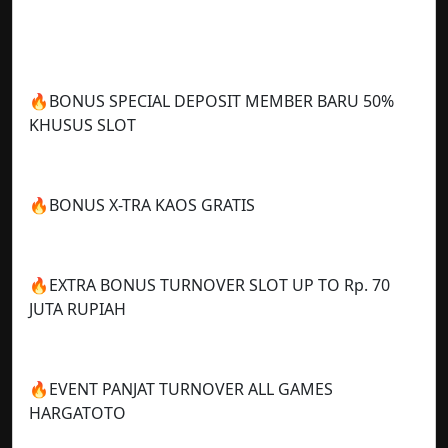
🔥BONUS SPECIAL DEPOSIT MEMBER BARU 50%
KHUSUS SLOT
🔥BONUS X-TRA KAOS GRATIS
🔥EXTRA BONUS TURNOVER SLOT UP TO Rp. 70
JUTA RUPIAH
🔥EVENT PANJAT TURNOVER ALL GAMES
HARGATOTO