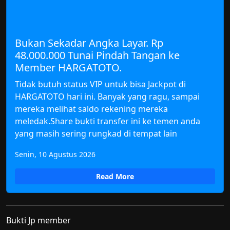
Bukan Sekadar Angka Layar. Rp
48.000.000 Tunai Pindah Tangan ke
Member HARGATOTO.
Tidak butuh status VIP untuk bisa Jackpot di
HARGATOTO hari ini. Banyak yang ragu, sampai
mereka melihat saldo rekening mereka
meledak.Share bukti transfer ini ke temen anda
yang masih sering rungkad di tempat lain
Senin, 10 Agustus 2026
Read More
Bukti Jp member