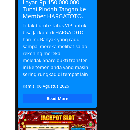
Layar. Rp 150.000.000
Tunai Pindah Tangan ke
Member HARGATOTO.
Tidak butuh status VIP untuk
bisa Jackpot di HARGATOTO
hari ini. Banyak yang ragu,
sampai mereka melihat saldo
rekening mereka
meledak.Share bukti transfer
ini ke temen anda yang masih
sering rungkad di tempat lain
Kamis, 06 Agustus 2026
Read More