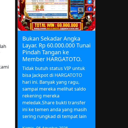
Bukan Sekadar Angka
Layar. Rp 60.000.000 Tunai
lah
Pindah Tangan ke
r
Member HARGATOTO.
kami
Tidak butuh status VIP untuk
bisa Jackpot di HARGATOTO
hari ini. Banyak yang ragu,
sampai mereka melihat saldo
rekening mereka
meledak.Share bukti transfer
ini ke temen anda yang masih
sering rungkad di tempat lain
Kamis, 06 Agustus 2026