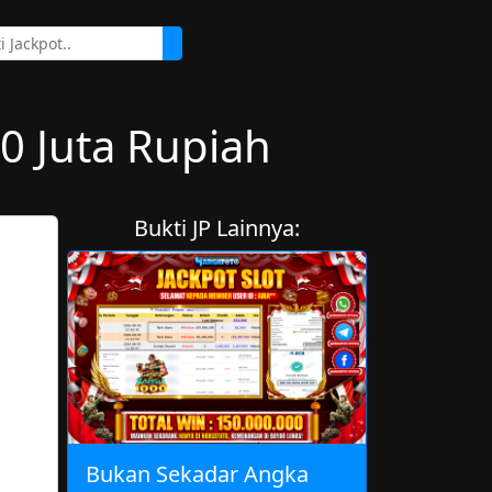
 Juta Rupiah
Bukti JP Lainnya:
Bukan Sekadar Angka