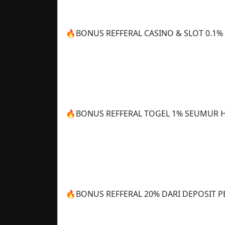
🔥BONUS REFFERAL CASINO & SLOT 0.1%
🔥BONUS REFFERAL TOGEL 1% SEUMUR 
🔥BONUS REFFERAL 20% DARI DEPOSIT 