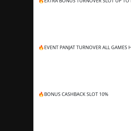
🔥EXTRA BONUS TURNOVER SLOT UP TO R
🔥EVENT PANJAT TURNOVER ALL GAMES
🔥BONUS CASHBACK SLOT 10%