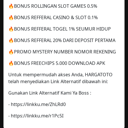
🔥BONUS ROLLINGAN SLOT GAMES 0.5%
🔥BONUS REFFERAL CASINO & SLOT 0.1%
🔥BONUS REFFERAL TOGEL 1% SEUMUR HIDUP
🔥BONUS REFFERAL 20% DARI DEPOSIT PERTAMA
🔥PROMO MYSTERY NUMBER NOMOR REKENING
🔥BONUS FREECHIPS 5.000 DOWNLOAD APK
Untuk mempermudah akses Anda, HARGATOTO
telah menyediakan Link Alternatif dibawah ini:
Gunakan Link Alternatif Kami Ya Boss :
- https://linkku.me/ZhLRd0
- https://linkku.me/r1Pc5I