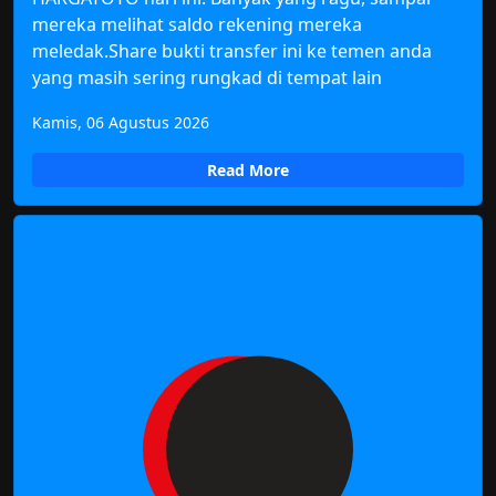
mereka melihat saldo rekening mereka
meledak.Share bukti transfer ini ke temen anda
yang masih sering rungkad di tempat lain
Kamis, 06 Agustus 2026
Read More