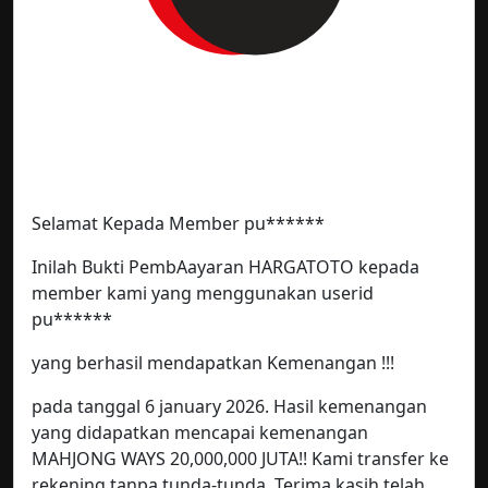
Selamat Kepada Member pu******
Inilah Bukti PembAayaran HARGATOTO kepada
member kami yang menggunakan userid
pu******
yang berhasil mendapatkan Kemenangan !!!
pada tanggal 6 january 2026. Hasil kemenangan
yang didapatkan mencapai kemenangan
MAHJONG WAYS 20,000,000 JUTA!! Kami transfer ke
rekening tanpa tunda-tunda. Terima kasih telah