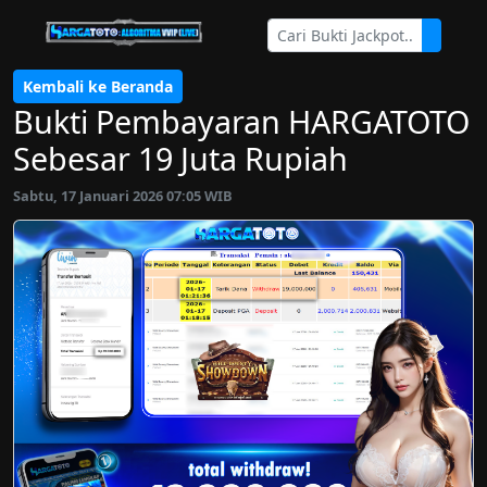
Kembali ke Beranda
Bukti Pembayaran HARGATOTO
Sebesar 19 Juta Rupiah
Sabtu, 17 Januari 2026 07:05 WIB