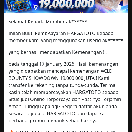
Selamat Kepada Member ak******
Inilah Bukti PembAayaran HARGATOTO kepada
member kami yang menggunakan userid ak******
yang berhasil mendapatkan Kemenangan !!!
pada tanggal 17 january 2026. Hasil kemenangan
yang didapatkan mencapai kemenangan WILD
BOUNTY SHOWDOWN 19,000,000 JUTA!! Kami
transfer ke rekening tanpa tunda-tunda. Terima
kasih telah mempercayakan HARGATOTO sebagai
Situs Judi Online Terpercaya dan Pastinya Terjamin
Aman! Tunggu apalagi? Segera daftar akun anda
sekarang juga di HARGATOTO dan dapatkan
berbagai promo menarik setiap harinya