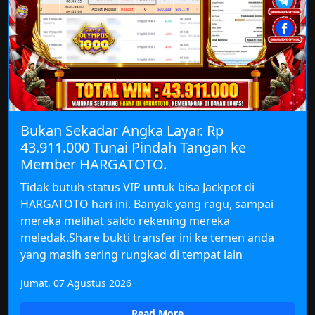
Bukan Sekadar Angka Layar. Rp
43.911.000 Tunai Pindah Tangan ke
Member HARGATOTO.
Tidak butuh status VIP untuk bisa Jackpot di
HARGATOTO hari ini. Banyak yang ragu, sampai
mereka melihat saldo rekening mereka
meledak.Share bukti transfer ini ke temen anda
yang masih sering rungkad di tempat lain
Jumat, 07 Agustus 2026
Read More