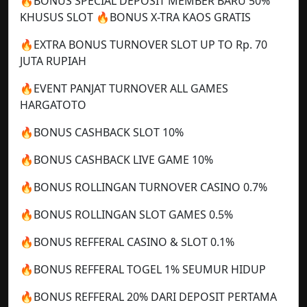
🔥BONUS SPECIAL DEPOSIT MEMBER BARU 50%
KHUSUS SLOT 🔥BONUS X-TRA KAOS GRATIS
🔥EXTRA BONUS TURNOVER SLOT UP TO Rp. 70
JUTA RUPIAH
🔥EVENT PANJAT TURNOVER ALL GAMES
HARGATOTO
🔥BONUS CASHBACK SLOT 10%
🔥BONUS CASHBACK LIVE GAME 10%
🔥BONUS ROLLINGAN TURNOVER CASINO 0.7%
🔥BONUS ROLLINGAN SLOT GAMES 0.5%
🔥BONUS REFFERAL CASINO & SLOT 0.1%
🔥BONUS REFFERAL TOGEL 1% SEUMUR HIDUP
🔥BONUS REFFERAL 20% DARI DEPOSIT PERTAMA