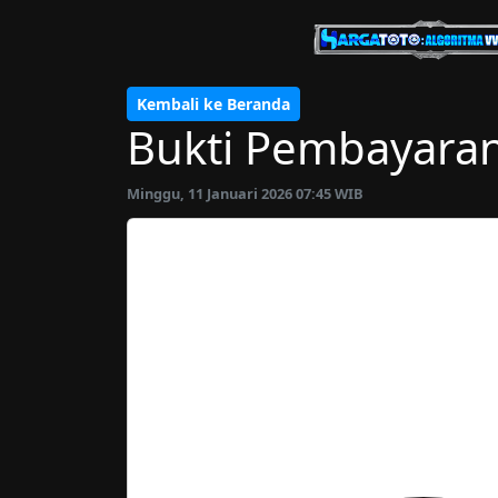
Kembali ke Beranda
Bukti Pembayara
Minggu, 11 Januari 2026 07:45 WIB