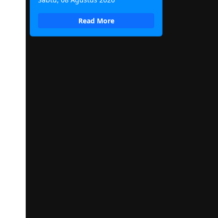
Read More