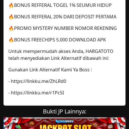
🔥BONUS REFFERAL TOGEL 1% SEUMUR HIDUP
🔥BONUS REFFERAL 20% DARI DEPOSIT PERTAMA
🔥PROMO MYSTERY NUMBER NOMOR REKENING
🔥BONUS FREECHIPS 5.000 DOWNLOAD APK
Untuk mempermudah akses Anda, HARGATOTO
telah menyediakan Link Alternatif dibawah ini:
Gunakan Link Alternatif Kami Ya Boss :
- https://linkku.me/ZhLRd0
- https://linkku.me/r1Pc5I
Bukti JP Lainnya: