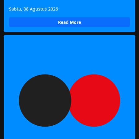
Sabtu, 08 Agustus 2026
Read More