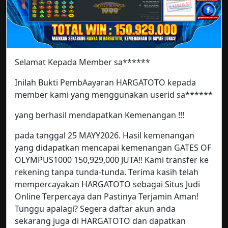
Selamat Kepada Member sa******
Inilah Bukti PembAayaran HARGATOTO kepada
member kami yang menggunakan userid sa******
yang berhasil mendapatkan Kemenangan !!!
pada tanggal 25 MAYY2026. Hasil kemenangan
yang didapatkan mencapai kemenangan GATES OF
OLYMPUS1000 150,929,000 JUTA!! Kami transfer ke
rekening tanpa tunda-tunda. Terima kasih telah
mempercayakan HARGATOTO sebagai Situs Judi
Online Terpercaya dan Pastinya Terjamin Aman!
Tunggu apalagi? Segera daftar akun anda
sekarang juga di HARGATOTO dan dapatkan