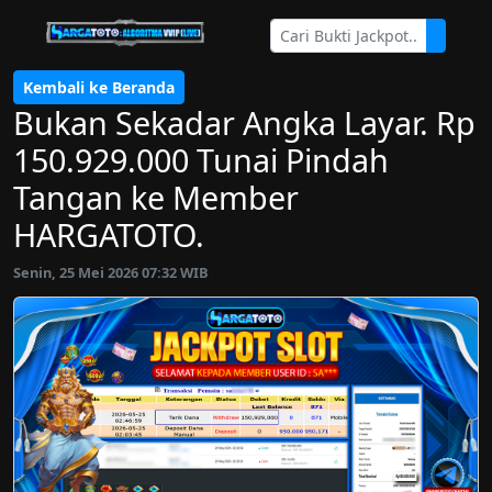
Kembali ke Beranda
Bukan Sekadar Angka Layar. Rp
150.929.000 Tunai Pindah
Tangan ke Member
HARGATOTO.
Senin, 25 Mei 2026 07:32 WIB