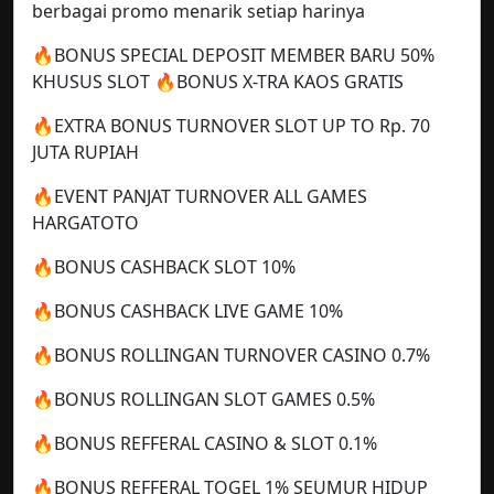
berbagai promo menarik setiap harinya
🔥BONUS SPECIAL DEPOSIT MEMBER BARU 50%
KHUSUS SLOT 🔥BONUS X-TRA KAOS GRATIS
🔥EXTRA BONUS TURNOVER SLOT UP TO Rp. 70
JUTA RUPIAH
🔥EVENT PANJAT TURNOVER ALL GAMES
HARGATOTO
🔥BONUS CASHBACK SLOT 10%
🔥BONUS CASHBACK LIVE GAME 10%
🔥BONUS ROLLINGAN TURNOVER CASINO 0.7%
🔥BONUS ROLLINGAN SLOT GAMES 0.5%
🔥BONUS REFFERAL CASINO & SLOT 0.1%
🔥BONUS REFFERAL TOGEL 1% SEUMUR HIDUP