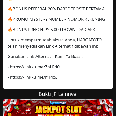
🔥BONUS REFFERAL 20% DARI DEPOSIT PERTAMA
🔥PROMO MYSTERY NUMBER NOMOR REKENING
🔥BONUS FREECHIPS 5.000 DOWNLOAD APK
Untuk mempermudah akses Anda, HARGATOTO
telah menyediakan Link Alternatif dibawah ini:
Gunakan Link Alternatif Kami Ya Boss :
- https://linkku.me/ZhLRd0
- https://linkku.me/r1Pc5I
Bukti JP Lainnya: