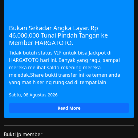
Bukan Sekadar Angka Layar. Rp
46.000.000 Tunai Pindah Tangan ke
Member HARGATOTO.
Tidak butuh status VIP untuk bisa Jackpot di
HARGATOTO hari ini. Banyak yang ragu, sampai
mereka melihat saldo rekening mereka
meledak.Share bukti transfer ini ke temen anda
yang masih sering rungkad di tempat lain
Sabtu, 08 Agustus 2026
Read More
Bukti Jp member