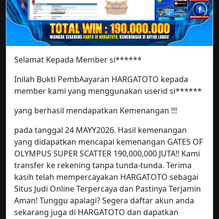
Selamat Kepada Member si******
Inilah Bukti PembAayaran HARGATOTO kepada
member kami yang menggunakan userid si******
yang berhasil mendapatkan Kemenangan !!!
pada tanggal 24 MAYY2026. Hasil kemenangan
yang didapatkan mencapai kemenangan GATES OF
OLYMPUS SUPER SCATTER 190,000,000 JUTA!! Kami
transfer ke rekening tanpa tunda-tunda. Terima
kasih telah mempercayakan HARGATOTO sebagai
Situs Judi Online Terpercaya dan Pastinya Terjamin
Aman! Tunggu apalagi? Segera daftar akun anda
sekarang juga di HARGATOTO dan dapatkan