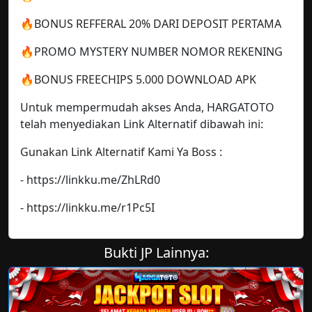
🔥BONUS REFFERAL 20% DARI DEPOSIT PERTAMA
🔥PROMO MYSTERY NUMBER NOMOR REKENING
🔥BONUS FREECHIPS 5.000 DOWNLOAD APK
Untuk mempermudah akses Anda, HARGATOTO
telah menyediakan Link Alternatif dibawah ini:
Gunakan Link Alternatif Kami Ya Boss :
- https://linkku.me/ZhLRd0
- https://linkku.me/r1Pc5I
Bukti JP Lainnya: