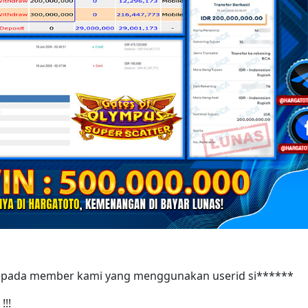
epada member kami yang menggunakan userid si******
!!