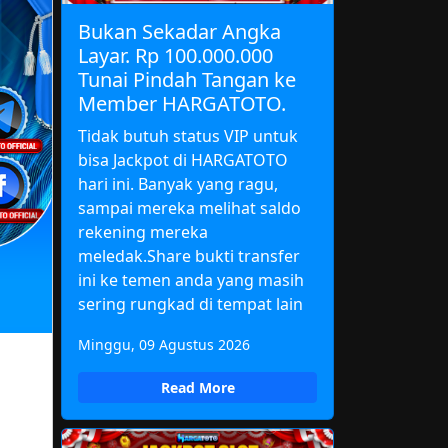
Bukan Sekadar Angka
Layar. Rp 100.000.000
Tunai Pindah Tangan ke
Member HARGATOTO.
Tidak butuh status VIP untuk
bisa Jackpot di HARGATOTO
hari ini. Banyak yang ragu,
sampai mereka melihat saldo
rekening mereka
meledak.Share bukti transfer
ini ke temen anda yang masih
sering rungkad di tempat lain
Minggu, 09 Agustus 2026
Read More