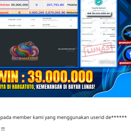
epada member kami yang menggunakan userid de******
!!