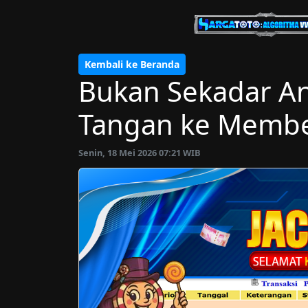
Kembali ke Beranda
Bukan Sekadar An
Tangan ke Memb
Senin, 18 Mei 2026 07:21 WIB