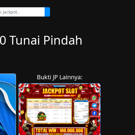
0 Tunai Pindah
Bukti JP Lainnya: