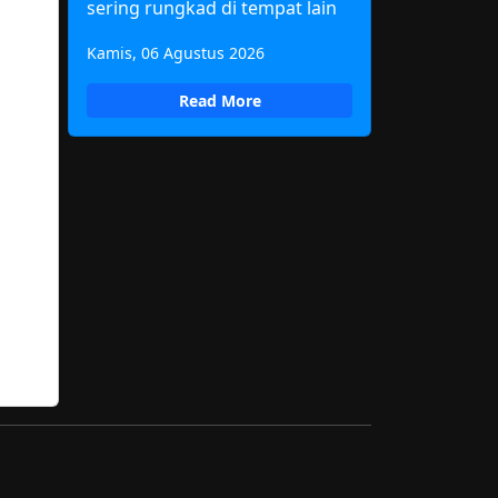
sering rungkad di tempat lain
Kamis, 06 Agustus 2026
Read More