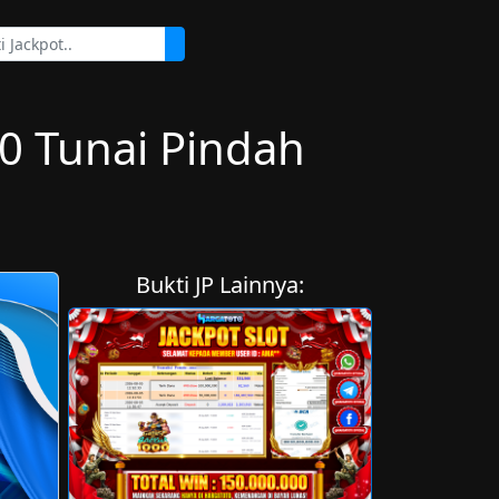
0 Tunai Pindah
Bukti JP Lainnya: