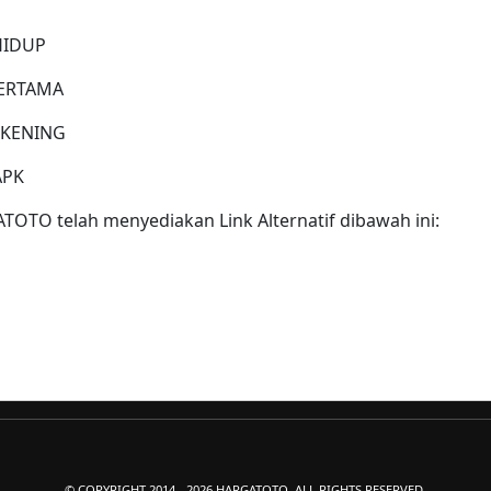
HIDUP
PERTAMA
KENING
APK
TO telah menyediakan Link Alternatif dibawah ini:
© COPYRIGHT 2014 - 2026 HARGATOTO. ALL RIGHTS RESERVED.