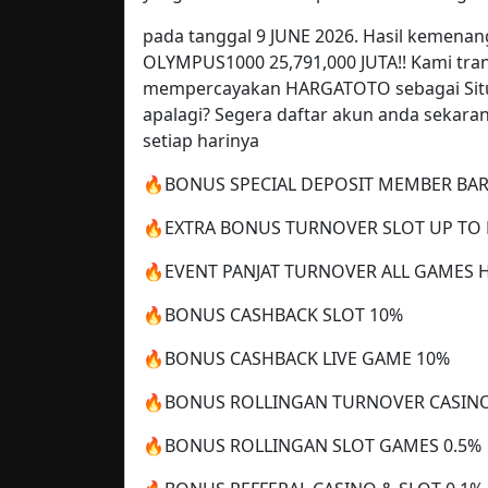
pada tanggal 9 JUNE 2026. Hasil kemen
OLYMPUS1000 25,791,000 JUTA!! Kami trans
mempercayakan HARGATOTO sebagai Situs 
apalagi? Segera daftar akun anda sekar
setiap harinya
🔥BONUS SPECIAL DEPOSIT MEMBER BAR
🔥EXTRA BONUS TURNOVER SLOT UP TO R
🔥EVENT PANJAT TURNOVER ALL GAMES
🔥BONUS CASHBACK SLOT 10%
🔥BONUS CASHBACK LIVE GAME 10%
🔥BONUS ROLLINGAN TURNOVER CASINO
🔥BONUS ROLLINGAN SLOT GAMES 0.5%