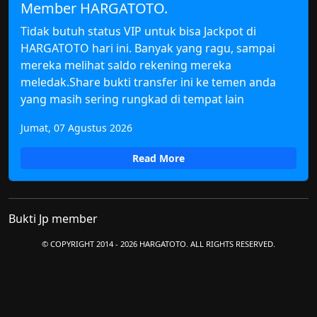
Member HARGATOTO.
Tidak butuh status VIP untuk bisa Jackpot di
HARGATOTO hari ini. Banyak yang ragu, sampai
mereka melihat saldo rekening mereka
meledak.Share bukti transfer ini ke temen anda
yang masih sering rungkad di tempat lain
Jumat, 07 Agustus 2026
Read More
Bukti Jp member
© COPYRIGHT 2014 - 2026 HARGATOTO. ALL RIGHTS RESERVED.