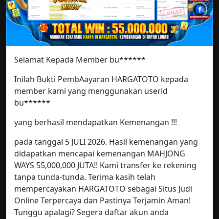
Selamat Kepada Member bu******
Inilah Bukti PembAayaran HARGATOTO kepada
member kami yang menggunakan userid
bu******
yang berhasil mendapatkan Kemenangan !!!
pada tanggal 5 JULI 2026. Hasil kemenangan yang
didapatkan mencapai kemenangan MAHJONG
WAYS 55,000,000 JUTA!! Kami transfer ke rekening
tanpa tunda-tunda. Terima kasih telah
mempercayakan HARGATOTO sebagai Situs Judi
Online Terpercaya dan Pastinya Terjamin Aman!
Tunggu apalagi? Segera daftar akun anda