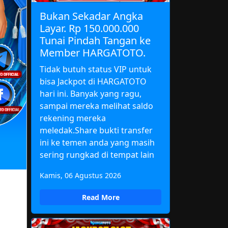
Bukan Sekadar Angka
Layar. Rp 150.000.000
Tunai Pindah Tangan ke
Member HARGATOTO.
Tidak butuh status VIP untuk
bisa Jackpot di HARGATOTO
hari ini. Banyak yang ragu,
sampai mereka melihat saldo
rekening mereka
meledak.Share bukti transfer
ini ke temen anda yang masih
sering rungkad di tempat lain
Kamis, 06 Agustus 2026
Read More