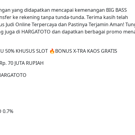
nangan yang didapatkan mencapai kemenangan BIG BASS
sfer ke rekening tanpa tunda-tunda. Terima kasih telah
Judi Online Terpercaya dan Pastinya Terjamin Aman! Tu
ang juga di HARGATOTO dan dapatkan berbagai promo mena
U 50% KHUSUS SLOT 🔥BONUS X-TRA KAOS GRATIS
p. 70 JUTA RUPIAH
 HARGATOTO
 0.7%