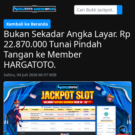
Kembali ke Beranda
Bukan Sekadar Angka Layar. Rp
22.870.000 Tunai Pindah
Tangan ke Member
HARGATOTO.
Sabtu, 04 Juli 2026 06:57 WIB