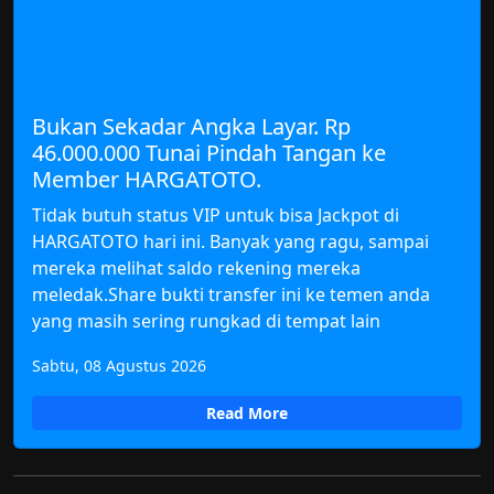
Bukan Sekadar Angka Layar. Rp
46.000.000 Tunai Pindah Tangan ke
Member HARGATOTO.
Tidak butuh status VIP untuk bisa Jackpot di
HARGATOTO hari ini. Banyak yang ragu, sampai
mereka melihat saldo rekening mereka
meledak.Share bukti transfer ini ke temen anda
yang masih sering rungkad di tempat lain
Sabtu, 08 Agustus 2026
Read More