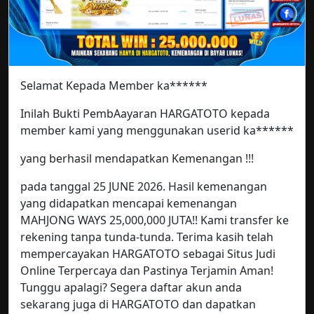
Selamat Kepada Member ka******
Inilah Bukti PembAayaran HARGATOTO kepada
member kami yang menggunakan userid ka******
yang berhasil mendapatkan Kemenangan !!!
pada tanggal 25 JUNE 2026. Hasil kemenangan
yang didapatkan mencapai kemenangan
MAHJONG WAYS 25,000,000 JUTA!! Kami transfer ke
rekening tanpa tunda-tunda. Terima kasih telah
mempercayakan HARGATOTO sebagai Situs Judi
Online Terpercaya dan Pastinya Terjamin Aman!
Tunggu apalagi? Segera daftar akun anda
sekarang juga di HARGATOTO dan dapatkan