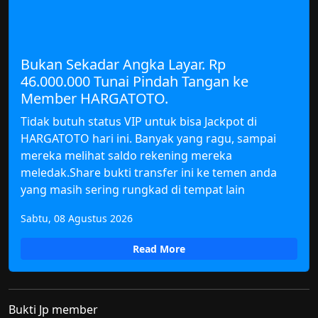
Bukan Sekadar Angka Layar. Rp
46.000.000 Tunai Pindah Tangan ke
Member HARGATOTO.
Tidak butuh status VIP untuk bisa Jackpot di
HARGATOTO hari ini. Banyak yang ragu, sampai
mereka melihat saldo rekening mereka
meledak.Share bukti transfer ini ke temen anda
yang masih sering rungkad di tempat lain
Sabtu, 08 Agustus 2026
Read More
Bukti Jp member