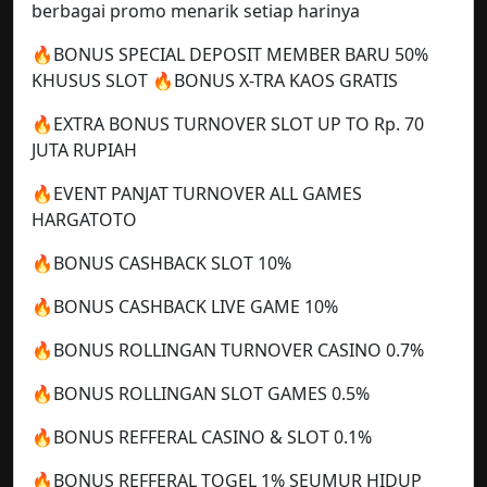
berbagai promo menarik setiap harinya
🔥BONUS SPECIAL DEPOSIT MEMBER BARU 50%
KHUSUS SLOT 🔥BONUS X-TRA KAOS GRATIS
🔥EXTRA BONUS TURNOVER SLOT UP TO Rp. 70
JUTA RUPIAH
🔥EVENT PANJAT TURNOVER ALL GAMES
HARGATOTO
🔥BONUS CASHBACK SLOT 10%
🔥BONUS CASHBACK LIVE GAME 10%
🔥BONUS ROLLINGAN TURNOVER CASINO 0.7%
🔥BONUS ROLLINGAN SLOT GAMES 0.5%
🔥BONUS REFFERAL CASINO & SLOT 0.1%
🔥BONUS REFFERAL TOGEL 1% SEUMUR HIDUP