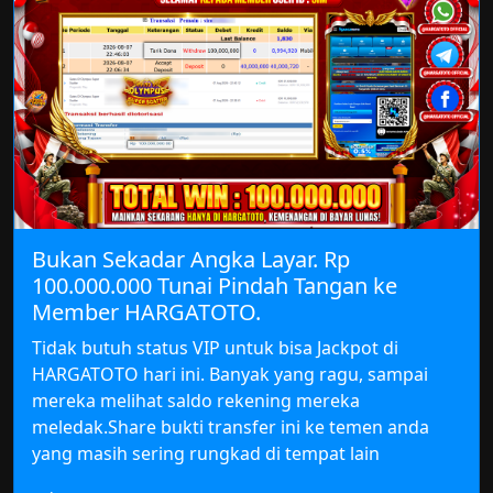
Bukan Sekadar Angka Layar. Rp
100.000.000 Tunai Pindah Tangan ke
Member HARGATOTO.
Tidak butuh status VIP untuk bisa Jackpot di
HARGATOTO hari ini. Banyak yang ragu, sampai
mereka melihat saldo rekening mereka
meledak.Share bukti transfer ini ke temen anda
yang masih sering rungkad di tempat lain