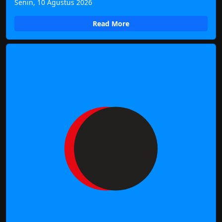
Senin, 10 Agustus 2026
Read More