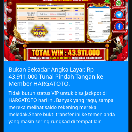
Bukan Sekadar Angka Layar. Rp
43.911.000 Tunai Pindah Tangan ke
Member HARGATOTO.
Tidak butuh status VIP untuk bisa Jackpot di
HARGATOTO hari ini. Banyak yang ragu, sampai
mereka melihat saldo rekening mereka
meledak.Share bukti transfer ini ke temen anda
yang masih sering rungkad di tempat lain