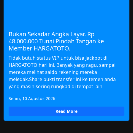
Bukan Sekadar Angka Layar. Rp
48.000.000 Tunai Pindah Tangan ke
Member HARGATOTO.
Tidak butuh status VIP untuk bisa Jackpot di
HARGATOTO hari ini. Banyak yang ragu, sampai
mereka melihat saldo rekening mereka
meledak.Share bukti transfer ini ke temen anda
yang masih sering rungkad di tempat lain
Senin, 10 Agustus 2026
Read More