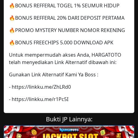
🔥BONUS REFFERAL TOGEL 1% SEUMUR HIDUP
🔥BONUS REFFERAL 20% DARI DEPOSIT PERTAMA
🔥PROMO MYSTERY NUMBER NOMOR REKENING
🔥BONUS FREECHIPS 5.000 DOWNLOAD APK
Untuk mempermudah akses Anda, HARGATOTO
telah menyediakan Link Alternatif dibawah ini:
Gunakan Link Alternatif Kami Ya Boss :
- https://linkku.me/ZhLRd0
- https://linkku.me/r1Pc5I
Bukti JP Lainnya: