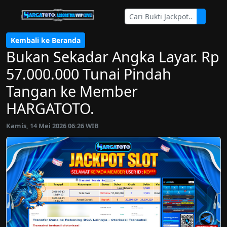
Kembali ke Beranda
Bukan Sekadar Angka Layar. Rp
57.000.000 Tunai Pindah
Tangan ke Member
HARGATOTO.
Kamis, 14 Mei 2026 06:26 WIB