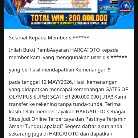
Selamat Kepada Member si******
Inilah Bukti PembAayaran HARGATOTO kepada
member kami yang menggunakan userid si******
yang berhasil mendapatkan Kemenangan !!!
pada tanggal 12 MAYY2026. Hasil kemenangan
yang didapatkan mencapai kemenangan GATES OF
OLYMPUS SUPER SCATTER 200,000,000 JUTA!! Kami
transfer ke rekening tanpa tunda-tunda. Terima
kasih telah mempercayakan HARGATOTO sebagai
Situs Judi Online Terpercaya dan Pastinya Terjamin
Aman! Tunggu apalagi? Segera daftar akun anda
sekarang juga di HARGATOTO dan dapatkan