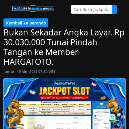
Kembali ke Beranda
Bukan Sekadar Angka Layar. Rp
30.030.000 Tunai Pindah
Tangan ke Member
HARGATOTO.
Jumat, 15 Mei 2026 07:30 WIB