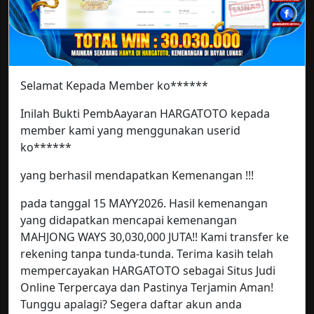
Selamat Kepada Member ko******
Inilah Bukti PembAayaran HARGATOTO kepada
member kami yang menggunakan userid
ko******
yang berhasil mendapatkan Kemenangan !!!
pada tanggal 15 MAYY2026. Hasil kemenangan
yang didapatkan mencapai kemenangan
MAHJONG WAYS 30,030,000 JUTA!! Kami transfer ke
rekening tanpa tunda-tunda. Terima kasih telah
mempercayakan HARGATOTO sebagai Situs Judi
Online Terpercaya dan Pastinya Terjamin Aman!
Tunggu apalagi? Segera daftar akun anda