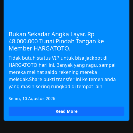
Bukan Sekadar Angka Layar. Rp
48.000.000 Tunai Pindah Tangan ke
Member HARGATOTO.
Tidak butuh status VIP untuk bisa Jackpot di
HARGATOTO hari ini. Banyak yang ragu, sampai
mereka melihat saldo rekening mereka
meledak.Share bukti transfer ini ke temen anda
yang masih sering rungkad di tempat lain
Senin, 10 Agustus 2026
Read More